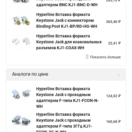
263,70 ₽
адаптером BNC KJ1-BNC-D-WH
Hyperline Вставка формата
Keystone Jack с коннектором
365,40 ₽
Binding Post KJ1-BP/RD-HG-WH
Hyperline Вставка формата
Keystone Jack для коаксиальных
22,41 ₽
разъемов KJ1-COAX-WH
Показать больше
Аналоги по цене
Hyperline Вставка формата
Keystone Jack с проходным
124,02 ₽
адаптером F-типа KJ1-FCON-N-
WH
Hyperline Вставка формата
Keystone Jack с проходным
160,68 ₽
адаптером F-типа 3ГГц KJ1-