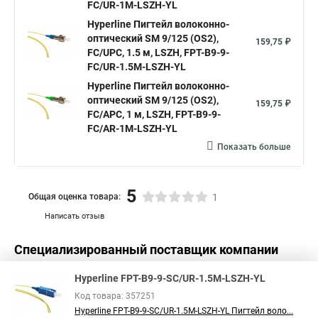
FC/UR-1M-LSZH-YL
Hyperline Пигтейл волоконно-
оптический SM 9/125 (OS2),
159,75 ₽
FC/UPC, 1.5 м, LSZH, FPT-B9-9-
FC/UR-1.5M-LSZH-YL
Hyperline Пигтейл волоконно-
оптический SM 9/125 (OS2),
159,75 ₽
FC/APC, 1 м, LSZH, FPT-B9-9-
FC/AR-1M-LSZH-YL
Показать больше
5
Общая оценка товара:
1
Написать отзыв
Специализированный поставщик компании
Hyperline
в России
Hyperline FPT-B9-9-SC/UR-1.5M-LSZH-YL
Код товара: 357251
Hyperline FPT-B9-9-SC/UR-1.5M-LSZH-YL Пигтейл воло...