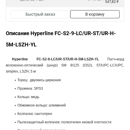
547,82 ₽
Быстрый заказ
В корзину
Описание Hyperline FC-S2-9-LC/UR-ST/UR-H-
5M-LSZH-YL
Hyperline FC-S2-9-LC/UR-ST/UR-H-5M-LSZH-YL
Патч-корд
волоконно-оптический (шнур) SM 9/125 (OS2), ST/UPC-LC/UPC,
simplex, LSZH, 5 м
Торец: двуокись циркония
Пружина: SPS3
Кольцо: медь
Обжимное кольцо: алюминий
Колпачок: сантопрен
Пылезащитный колпачок: полиэтилен низкой плотности