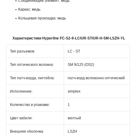
Соединяющий элемент: медь
Каркас: медь
Кольцевая прокладка: медь
Характеристики Hyperline FC-S2-9-LC/UR-ST/UR-H-5M-LSZH-YL
Тип разъемов:
LC - ST
Тип оптического волокна:
SM 9/125 (OS2)
Тип патч-корда, пигтейла:
патч-корд волоконно-оптический
Исполнение:
simplex
Количество в упаковке:
1
Цвет кабеля:
желтый
Внешняя оболочка:
LSZH