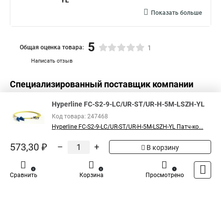
YL
Показать больше
5
Общая оценка товара:
1
Написать отзыв
Специализированный поставщик компании
Hyperline
в России
Hyperline FC-S2-9-LC/UR-ST/UR-H-5M-LSZH-YL
Код товара: 247468
Hyperline FC-S2-9-LC/UR-ST/UR-H-5M-LSZH-YL Патч-ко...
573,30 ₽
–
+
В корзину
0
0
1
Сравнить
Корзина
Просмотрено
Каталог
Оплата
Доставка
Контакты
Войти