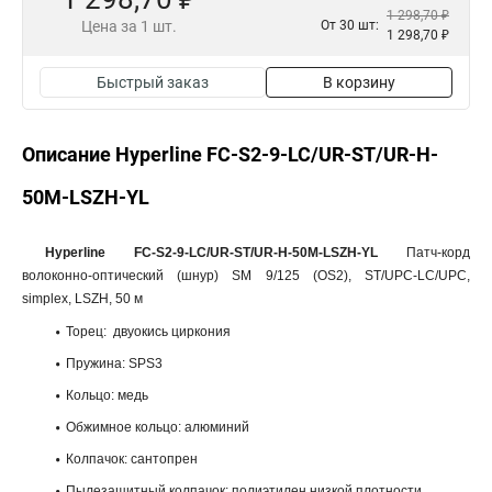
1 298,70 ₽
Цена за 1 шт.
От 30 шт:
1 298,70 ₽
Быстрый заказ
В корзину
Описание Hyperline FC-S2-9-LC/UR-ST/UR-H-
50M-LSZH-YL
Hyperline FC-S2-9-LC/UR-ST/UR-H-50M-LSZH-YL
Патч-корд
волоконно-оптический (шнур) SM 9/125 (OS2), ST/UPC-LC/UPC,
simplex, LSZH, 50 м
Торец: двуокись циркония
Пружина: SPS3
Кольцо: медь
Обжимное кольцо: алюминий
Колпачок: сантопрен
Пылезащитный колпачок: полиэтилен низкой плотности