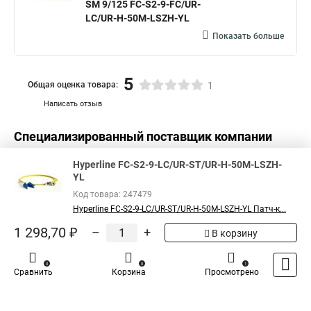
SM 9/125 FC-S2-9-FC/UR-
LC/UR-H-50M-LSZH-YL
Показать больше
5
Общая оценка товара:
1
Написать отзыв
Специализированный поставщик компании
Hyperline
в России
Hyperline FC-S2-9-LC/UR-ST/UR-H-50M-LSZH-
YL
Код товара: 247479
Hyperline FC-S2-9-LC/UR-ST/UR-H-50M-LSZH-YL Патч-к...
1 298,70 ₽
–
+
В корзину
0
0
1
Сравнить
Корзина
Просмотрено