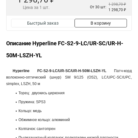
1 298,70 ₽
Цена за 1 шт.
От 30 шт:
1 298,70 ₽
Быстрый заказ
В корзину
Описание Hyperline FC-S2-9-LC/UR-SC/UR-H-
50M-LSZH-YL
Hyperline FC-S2-9-LC/UR-SC/UR-H-50M-LSZH-YL
Патч-корд
волоконно-оптический (шнур) SM 9/125 (OS2), LC/UPC-SC/UPC,
simplex, LSZH, 50 м
Торец: двуокись циркония
Пружина: SPS3
Кольцо: медь
Обжимное кольцо: алюминий
Колпачок: сантопрен
Пылезащитный колпачок: полиэтилен низкой плотности