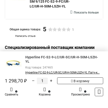
SM 9/125 FC-S2-9-FC/UR-
LC/UR-H-50M-LSZH-YL
Показать больше
5
Общая оценка товара:
1
Написать отзыв
Специализированный поставщик компании
Hyperline
в России
Hyperline FC-S2-9-LC/UR-SC/UR-H-50M-LSZH-
YL
Код товара: 247465
Hyperline FC-S2-9-LC/UR-SC/UR-H-50M-LSZH-YL Патч-к...
1 298,70 ₽
–
+
В корзину
0
0
1
Сравнить
Корзина
Просмотрено