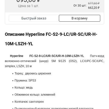
677,60 ₽
Цена за 1 шт.
От 30 шт:
662,20 ₽
Быстрый заказ
В корзину
Описание Hyperline FC-S2-9-LC/UR-SC/UR-H-
10M-LSZH-YL
Hyperline FC-S2-9-LC/UR-SC/UR-H-10M-LSZH-YL
Патч-корд
волоконно-оптический (шнур) SM 9/125 (OS2), LC/UPC-SC/UPC,
simplex, LSZH, 10 м
Торец: двуокись циркония
Пружина: SPS3
Кольцо: медь
Обжимное кольцо: алюминий
Колпачок: сантопрен
Пылезащитный колпачок: полиэтилен низкой плотности