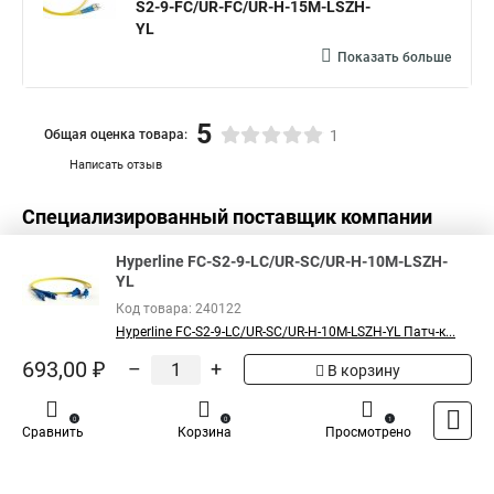
S2-9-FC/UR-FC/UR-H-15M-LSZH-
YL
Показать больше
5
Общая оценка товара:
1
Написать отзыв
Специализированный поставщик компании
Hyperline
в России
Hyperline FC-S2-9-LC/UR-SC/UR-H-10M-LSZH-
YL
Код товара: 240122
Hyperline FC-S2-9-LC/UR-SC/UR-H-10M-LSZH-YL Патч-к...
693,00 ₽
–
+
В корзину
0
0
1
Сравнить
Корзина
Просмотрено