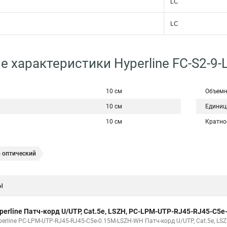
LC
LC
е характеристики Hyperline FC-S2-9
10 см
Объемн
10 см
Единиц
10 см
Кратно
 оптический
ы
perline Патч-корд U/UTP, Cat.5е, LSZH, PC-LPM-UTP-RJ45-RJ45-C5
erline PC-LPM-UTP-RJ45-RJ45-C5e-0.15M-LSZH-WH Патч-корд U/UTP, Cat.5е, LSZ