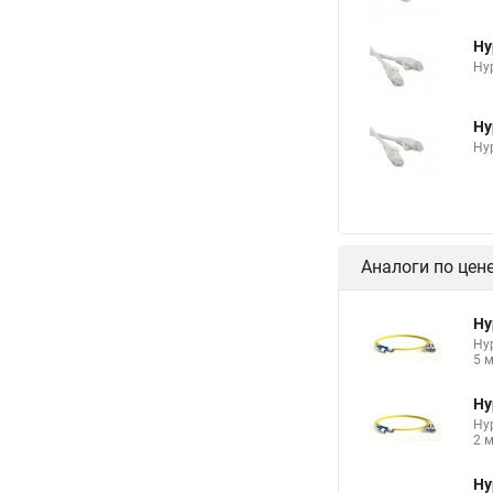
Hy
Hyp
Hy
Hyp
Аналоги по цен
Hy
Hy
5 
Hy
Hy
2 
Hy