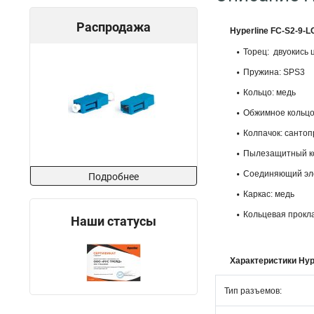
Распродажа
Hyperline FC-S2-9-
Торец: двуокись 
Пружина: SPS3
Кольцо: медь
Обжимное кольцо
Колпачок: санто
Пылезащитный ко
Соединяющий эл
Подробнее
Каркас: медь
Кольцевая прокла
Наши статусы
Характеристики Hyp
Тип разъемов: