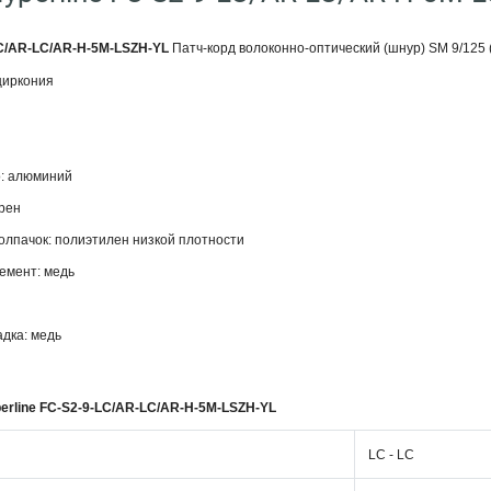
LC/AR-LC/AR-H-5M-LSZH-YL
Патч-корд волоконно-оптический (шнур) SM 9/125 (
циркония
: алюминий
прен
лпачок: полиэтилен низкой плотности
емент: медь
дка: медь
erline FC-S2-9-LC/AR-LC/AR-H-5M-LSZH-YL
LC - LC