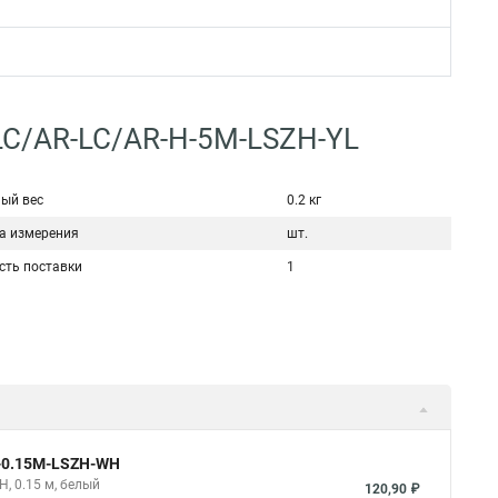
-LC/AR-LC/AR-H-5M-LSZH-YL
ый вес
0.2 кг
а измерения
шт.
сть поставки
1
e-0.15M-LSZH-WH
H, 0.15 м, белый
120,90 ₽