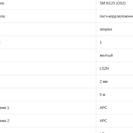
на:
SM 9/125 (OS2)
йла:
патч-корд волокон
simplex
:
1
желтый
LSZH
2 мм
5 м
ема 1:
APC
ема 2:
APC