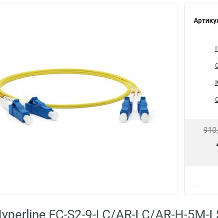
Артику
910
yperline FC-S2-9-LC/AR-LC/AR-H-5M-