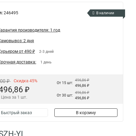
л:
246495
В наличии
Гарантия производителя: 1 год
Самовывоз: 2 дня
Курьером от 490 ₽
2-3 дней
Срочная доставка:
1 день
496,86 ₽
,00 ₽
Скидка 45%
От 15 шт:
496,86 ₽
496,86 ₽
496,86 ₽
От 30 шт:
Цена за 1 шт.
496,86 ₽
Быстрый заказ
В корзину
LSZH-YL