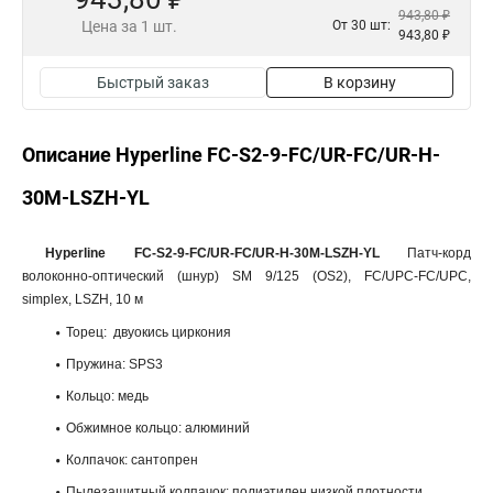
943,80 ₽
Цена за 1 шт.
От 30 шт:
943,80 ₽
Быстрый заказ
В корзину
Описание Hyperline FC-S2-9-FC/UR-FC/UR-H-
30M-LSZH-YL
Hyperline FC-S2-9-FC/UR-FC/UR-H-30M-LSZH-YL
Патч-корд
волоконно-оптический (шнур) SM 9/125 (OS2), FC/UPC-FC/UPC,
simplex, LSZH, 10 м
Торец: двуокись циркония
Пружина: SPS3
Кольцо: медь
Обжимное кольцо: алюминий
Колпачок: сантопрен
Пылезащитный колпачок: полиэтилен низкой плотности