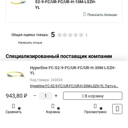
S2-9-FC/UR-FC/UR-H-10M-LSZH-
YL
Показать больше
5
Общая оценка товара:
1
Написать отзыв
Специализированный поставщик компании
Hyperline
в России
Hyperline FC-S2-9-FC/UR-FC/UR-H-30M-LSZH-
YL
Код товара: 243834
Hyperline FC-S2-9-FC/UR-FC/UR-H-30M-LSZH-YL Патч-к...
943,80 ₽
–
+
В корзину
0
0
1
Сравнить
Корзина
Просмотрено