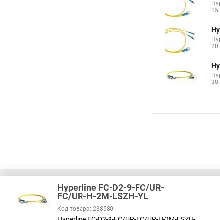
Hy
15
Hy
Hy
20
Hy
Hy
30
Hyperline FC-D2-9-FC/UR-
FC/UR-H-2M-LSZH-YL
Код товара: 238580
В соответствии с пунктом 2 статьи 437 ГК РФ, вся информация о това
Hyperline FC-D2-9-FC/UR-FC/UR-H-2M-LSZH-