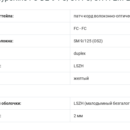
гтейла:
патч-корд волоконно-оптиче
FC - FC
олокна:
SM 9/125 (OS2)
duplex
:
LSZH
желтый
 оболочки:
LSZH (малодымный безгалог
:
2 мм