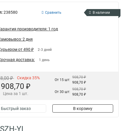
л:
238580
Сравнить
В наличии
Гарантия производителя: 1 год
Самовывоз: 2 дня
Курьером от 490 ₽
2-3 дней
Срочная доставка:
1 день
908,70 ₽
98,00 ₽
Скидка 35%
От 15 шт:
908,70 ₽
908,70 ₽
908,70 ₽
От 30 шт:
Цена за 1 шт.
908,70 ₽
Быстрый заказ
В корзину
LSZH-YL