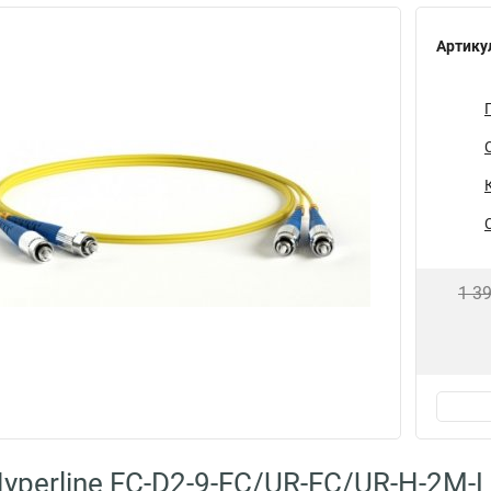
Артику
1 3
yperline FC-D2-9-FC/UR-FC/UR-H-2M-