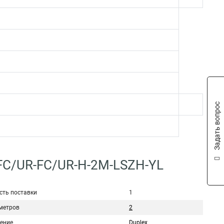
Задать вопрос
-FC/UR-FC/UR-H-2M-LSZH-YL
сть поставки
1
метров
2
ение
Duplex