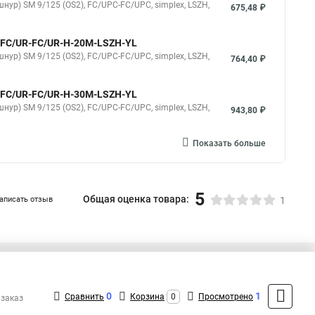
нур) SM 9/125 (OS2), FC/UPC-FC/UPC, simplex, LSZH,
675,48 ₽
9-FC/UR-FC/UR-H-20M-LSZH-YL
нур) SM 9/125 (OS2), FC/UPC-FC/UPC, simplex, LSZH,
764,40 ₽
9-FC/UR-FC/UR-H-30M-LSZH-YL
нур) SM 9/125 (OS2), FC/UPC-FC/UPC, simplex, LSZH,
943,80 ₽
Показать больше
5
Общая оценка товара:
аписать отзыв
1
+7 (495) 432-41-41
Контакты
0
1
Сравнить
Корзина
0
Просмотрено
 заказ
MAX: +7 (936) 132-34-54