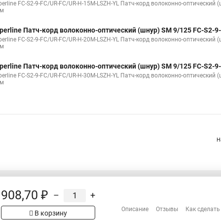
perline FC-S2-9-FC/UR-FC/UR-H-15M-LSZH-YL Патч-корд волоконно-оптический (ш
 м
perline Патч-корд волоконно-оптический (шнур) SM 9/125 FC-S2-
perline FC-S2-9-FC/UR-FC/UR-H-20M-LSZH-YL Патч-корд волоконно-оптический (ш
 м
perline Патч-корд волоконно-оптический (шнур) SM 9/125 FC-S2-
perline FC-S2-9-FC/UR-FC/UR-H-30M-LSZH-YL Патч-корд волоконно-оптический (ш
 м
Н
908,70 ₽
–
+
Распродажа
Сотрудничество
Описание
Отзывы
Как сделать
В корзину
рах на сайте имеет
Гарантия