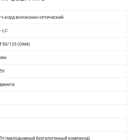
тч-корд волоконно-оптический
- LC
 50/125 (OM4)
plex
ZH
джента
ZH (малодымный безгалогенный компаунд)