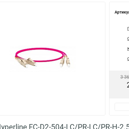
Артику
3 3
yperline FC-D2-504-LC/PR-LC/PR-H-2