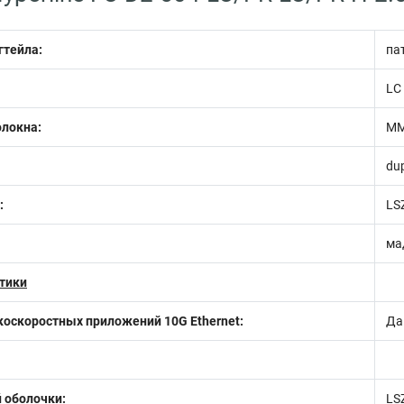
гтейла:
па
LC 
олокна:
MM
du
:
LS
ма
тики
оскоростных приложений 10G Ethernet:
Да
 оболочки:
LS