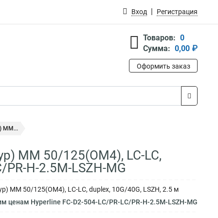
Вход
Регистрация
Товаров:
0
Сумма:
0,00 ₽
Оформить заказ
 MM...
ур) MM 50/125(OM4), LC-LC,
-LC/PR-H-2.5M-LSZH-MG
) MM 50/125(OM4), LC-LC, duplex, 10G/40G, LSZH, 2.5 м
им ценам Hyperline FC-D2-504-LC/PR-LC/PR-H-2.5M-LSZH-MG