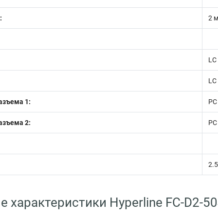
:
2 
LC
LC
азъема 1:
PC
азъема 2:
PC
2.5
е характеристики Hyperline FC-D2-5