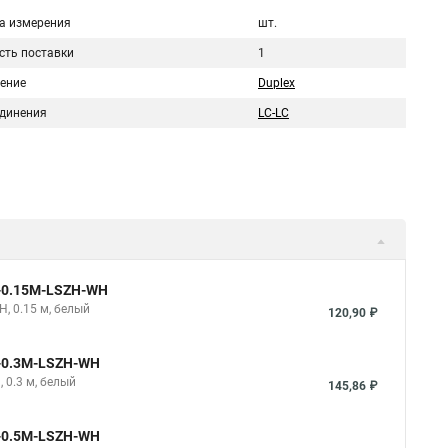
а измерения
шт.
сть поставки
1
ение
Duplex
единения
LC-LC
e-0.15M-LSZH-WH
H, 0.15 м, белый
120,90 ₽
e-0.3M-LSZH-WH
 0.3 м, белый
145,86 ₽
e-0.5M-LSZH-WH