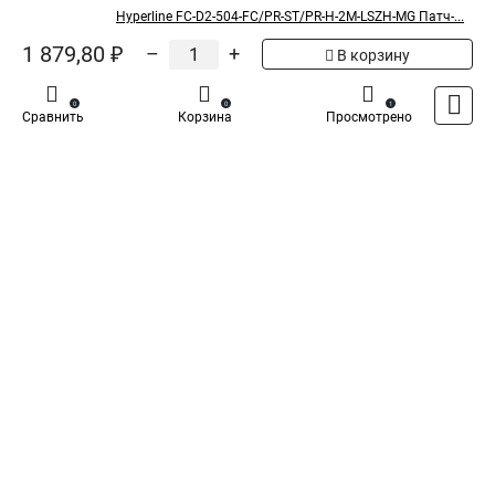
Hyperline FC-D2-504-FC/PR-ST/PR-H-2M-LSZH-MG Патч-...
1 879,80 ₽
–
+
В корзину
0
0
1
Сравнить
Корзина
Просмотрено
Каталог
Оплата
Доставка
Контакты
Войти