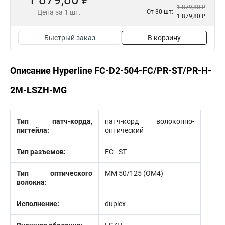
1 879,80 ₽
Цена за 1 шт.
От 30 шт:
1 879,80 ₽
Быстрый заказ
В корзину
Описание Hyperline FC-D2-504-FC/PR-ST/PR-H-
2M-LSZH-MG
Тип патч-корда,
патч-корд волоконно-
пигтейла:
оптический
Тип разъемов:
FC - ST
Тип оптического
MM 50/125 (OM4)
волокна:
Исполнение:
duplex