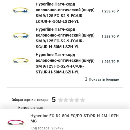
Hyperline Патч-корд
волоконно-оптический (шнур)
1 298,70 ₽
SM 9/125 FC-S2-9-FC/UR-
LC/UR-H-50M-LSZH-YL
Hyperline Патч-корд
волоконно-оптический (шнур)
1 298,70 ₽
SM 9/125 FC-S2-9-FC/UR-
SC/UR-H-50M-LSZH-YL
Hyperline Патч-корд
волоконно-оптический (шнур)
1 298,70 ₽
SM 9/125 FC-S2-9-FC/UR-
ST/UR-H-50M-LSZH-YL
Показать больше
5
Общая оценка товара:
1
Написать отзыв
Hyperline FC-D2-504-FC/PR-ST/PR-H-2M-LSZH-
Специализированный поставщик компании
MG
Hyperline
в России
Код товара: 239492