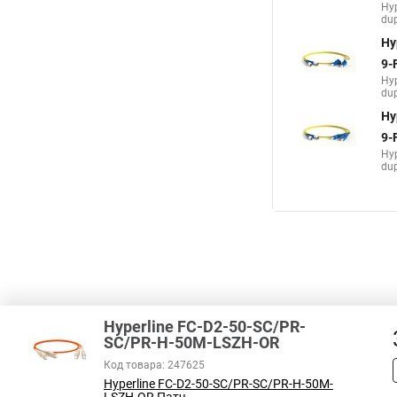
Hy
dup
Hy
9-
Hy
dup
Hy
9-
Hy
dup
Hyperline FC-D2-50-SC/PR-
SC/PR-H-50M-LSZH-OR
Код товара: 247625
Hyperline FC-D2-50-SC/PR-SC/PR-H-50M-
В соответствии с пунктом 2 статьи 437 ГК РФ, вся информация о това