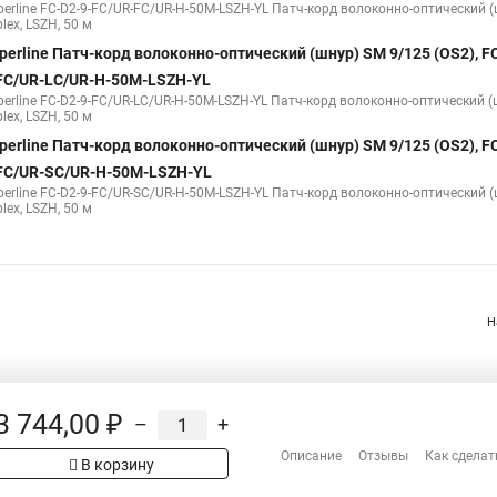
perline FC-D2-9-FC/UR-FC/UR-H-50M-LSZH-YL Патч-корд волоконно-оптический (
lex, LSZH, 50 м
perline Патч-корд волоконно-оптический (шнур) SM 9/125 (OS2), FC
FC/UR-LC/UR-H-50M-LSZH-YL
perline FC-D2-9-FC/UR-LC/UR-H-50M-LSZH-YL Патч-корд волоконно-оптический (ш
lex, LSZH, 50 м
perline Патч-корд волоконно-оптический (шнур) SM 9/125 (OS2), FC
FC/UR-SC/UR-H-50M-LSZH-YL
perline FC-D2-9-FC/UR-SC/UR-H-50M-LSZH-YL Патч-корд волоконно-оптический (
lex, LSZH, 50 м
Н
3 744,00 ₽
–
+
Распродажа
Описание
Отзывы
Как сделат
В корзину
Сотрудничество
рах на сайте имеет