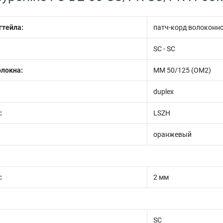
гтейла:
патч-корд волоконн
SC - SC
олокна:
MM 50/125 (ОМ2)
duplex
:
LSZH
оранжевый
:
2 мм
SC