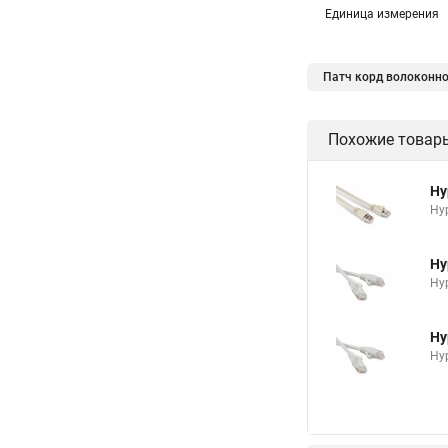
Единица измерения
Патч корд волоконно
Похожие товар
Hy
Hyp
Hy
Hyp
Hy
Hyp