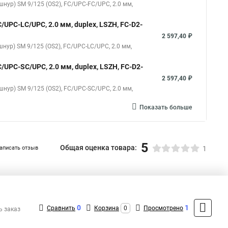
шнур) SM 9/125 (OS2), FC/UPC-FC/UPC, 2.0 мм,
/UPC-LC/UPC, 2.0 мм, duplex, LSZH, FC-D2-
2 597,40 ₽
нур) SM 9/125 (OS2), FC/UPC-LC/UPC, 2.0 мм,
/UPC-SC/UPC, 2.0 мм, duplex, LSZH, FC-D2-
2 597,40 ₽
шнур) SM 9/125 (OS2), FC/UPC-SC/UPC, 2.0 мм,
Показать больше
5
Общая оценка товара:
аписать отзыв
1
+7 (495) 432-41-41
Контакты
0
1
Сравнить
Корзина
0
Просмотрено
ь заказ
MAX: +7 (936) 132-34-54