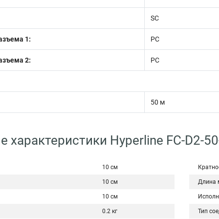
SC
азъема 1:
PC
азъема 2:
PC
50 м
е характеристики Hyperline FC-D2-5
10 см
Кратно
10 см
Длина 
10 см
Исполн
0.2 кг
Тип со