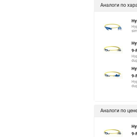
Аналоги по хар
Hy
Hy
sim
Hy
9-
Hy
dup
Hy
9-
Hy
dup
Аналоги по цен
Hy
9-