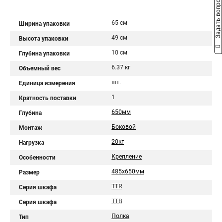
Задать вопрос
65 см
Ширина упаковки
49 см
Высота упаковки
10 см
Глубина упаковки
6.37 кг
Объемный вес
шт.
Единица измерения
1
Кратность поставки
650мм
Глубина
Боковой
Монтаж
20кг
Нагрузка
Крепление
Особенности
485х650мм
Размер
TTR
Серия шкафа
TTB
Серия шкафа
Полка
Тип