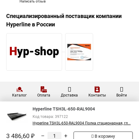
Написать отзыв
Специализированный поставщик компании
Hyperline
в России
Каталог
Оплата
Доставка
Контакты
Войти
Hyperline TSH3L-650-RAL9004
Код товара: 397122
Hyperline TSH3L-650-RAL9004 Полка стационарная, гл...
3 486,60 ₽
–
+
В корзину