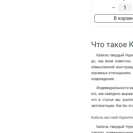
–
В корзи
Что такое К
Кабель твердый Hype
до, как всем известно
обмысленной конструкци
огромных отягощениях. 
повреждения.
Индивидуальности ка
его, как заведено выра
что в статье мы разгл
эксплуатации. Как бы э
Кабель жесткий Hyperlin
Кабель твердый Hype
говорят, коммуникацион