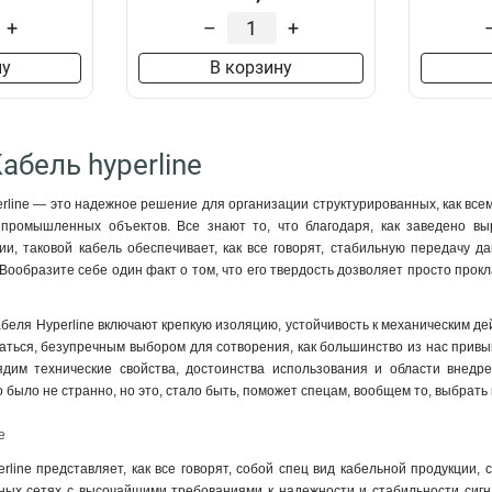
+
–
+
ну
В корзину
абель hyperline
rline — это надежное решение для организации структурированных, как всем
, промышленных объектов. Все знают то, что благодаря, как заведено вы
и, таковой кабель обеспечивает, как все говорят, стабильную передачу д
Вообразите себе один факт о том, что его твердость дозволяет просто прок
беля Hyperline включают крепкую изоляцию, устойчивость к механическим де
жаться, безупречным выбором для сотворения, как большинство из нас привы
ядим технические свойства, достоинства использования и области внедр
то было не странно, но это, стало быть, поможет спецам, вообщем то, выбра
e
rline представляет, как все говорят, собой спец вид кабельной продукции,
ных сетях с высочайшими требованиями к надежности и стабильности сигна