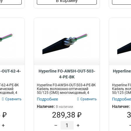
ну
В корзину
Внутренний/внешний
215
Многомодовый
480
Волоконно-оптический
638
-OUT-62-4-
Hyperline FO-AWSH-OUT-503-
Hyperlin
4-PE-BK
-62-4-PE-BK
Hyperline FO-AWSH-OUT-503-4-PE-BK
Hyperline 
тический
Кабель волоконно-оптический
Кабель вол
модовый, 4
50/125 (OM3) многомодовый, 4
50/125 (OM
воло...
волок...
Подробнее
Подробне
Сравнить
Сравнить
Наличие:
Наличие:
В наличии
 ₽
289,38 ₽
3
+
–
+