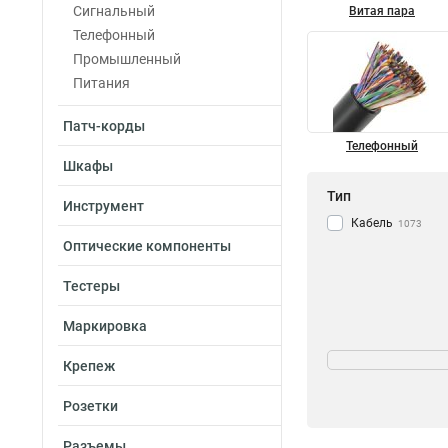
Сигнальный
Витая пара
Телефонный
Промышленный
Питания
Патч-корды
Телефонный
Шкафы
Тип
Инструмент
Кабель
1073
Оптические компоненты
Тестеры
Маркировка
Кол-во волокон
Крепеж
32
9
64
15
Розетки
144
15
96
Разъемы
20