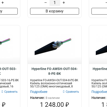
+
–
+
ну
В корзину
H-OUT-503-
Hyperline FO-AWSH-OUT-504-
Hyperlin
K
8-PE-BK
-503-16-PE-BK
Hyperline FO-AWSH-OUT-504-8-PE-BK
Hyperline 
тический
Кабель волоконно-оптический
Кабель вол
довый, 16
50/125 (OM4) многомодовый, 8
50/125 (OM
воло...
во...
Подробнее
Подробне
Сравнить
Сравнить
Наличие:
Наличие:
В наличии
 ₽
1 248,00 ₽
1