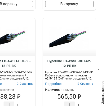
В корзину
В корзину
ne FO-AWSH-OUT-50-
Hyperline FO-AWSH-OUT-62-
12-PE-BK
12-PE-BK
FO-AWSH-OUT-50-12-PE-BK
Hyperline FO-AWSH-OUT-62-12-PE-BK
оконно-оптический
Кабель волоконно-оптический
2) многомодовый, 12
62.5/125 (OM1) многомодовый, 12
в...
Задать вопрос
е
Подробнее
Сравнить
Сравнить
Наличие:
В наличии
В наличии
88,28 ₽
565,50 ₽
–
+
–
+