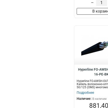
–
В корзи
Hyperline FO-AWS
16-PE-B
Hyperline FO-AWSH-OUT
Кабель волоконно-оп
50/125 (OM3) многомо
во...
Подробнее
Наличие:
В наличии
881,40