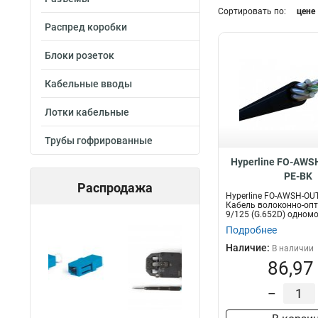
Сортировать по:
цене
36
20
Распред коробки
48
Длина
32
1
51
1м
2
Блоки розеток
12
78
5м
2
8
Кабельные вводы
87
3м
2
16
92
100м
75
Лотки кабельные
2
92
1.8м
10
24
209
305м
Параметры
94
Трубы гофрированные
4
358
500м
172
4х2х0,55
2
Hyperline FO-AWS
4х2х0,56
4
PE-BK
Распродажа
4х2х0,60
4
Hyperline FO-AWSH-OUT
Кабель волоконно-оп
4х2х0,48
4
9/125 (G.652D) одном
волок...
4x2x24
5
Подробнее
4х2х0,58
7
Наличие:
В наличии
4x2x26
9
86,97
1x2x22
10
–
4х2х0,51
18
4x2x23
19