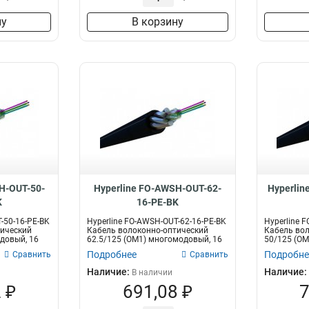
ну
В корзину
H-OUT-50-
Hyperline FO-AWSH-OUT-62-
Hyperlin
K
16-PE-BK
-50-16-PE-BK
Hyperline FO-AWSH-OUT-62-16-PE-BK
Hyperline 
тический
Кабель волоконно-оптический
Кабель вол
довый, 16
62.5/125 (OM1) многомодовый, 16
50/125 (OM
в...
во...
Подробнее
Подробне
Сравнить
Сравнить
Наличие:
Наличие:
В наличии
 ₽
691,08 ₽
7