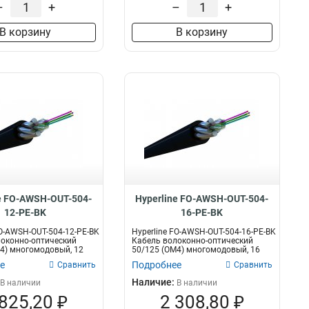
–
+
–
+
В корзину
В корзину
e FO-AWSH-OUT-504-
Hyperline FO-AWSH-OUT-504-
12-PE-BK
16-PE-BK
FO-AWSH-OUT-504-12-PE-BK
Hyperline FO-AWSH-OUT-504-16-PE-BK
оконно-оптический
Кабель волоконно-оптический
4) многомодовый, 12
50/125 (OM4) многомодовый, 16
во...
е
Подробнее
Сравнить
Сравнить
Наличие:
В наличии
В наличии
 825,20 ₽
2 308,80 ₽