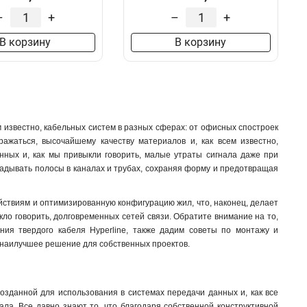
–
+
–
+
В корзину
В корзину
 известно, кабельных систем в разных сферах: от офисных спостроек
ражаться, высочайшему качеству материалов и, как всем известно,
анных и, как мы привыкли говорить, малые утраты сигнала даже при
ладывать полосы в каналах и трубах, сохраняя форму и предотвращая
йствиям и оптимизированную конфигурацию жил, что, наконец, делает
кло говорить, долговременных сетей связи. Обратите внимание на то,
ения твердого кабеля Hyperline, также дадим советы по монтажу и
ть наилучшее решение для собственных проектов.
 созданной для использования в системах передачи данных и, как все
ла. Все давно знают то, что благодаря собственной конструктивной