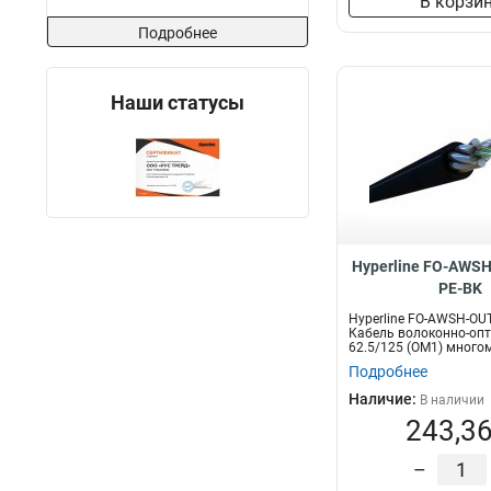
В корзи
Подробнее
Наши статусы
Hyperline FO-AWSH
PE-BK
Hyperline FO-AWSH-OUT
Кабель волоконно-оп
62.5/125 (OM1) много
вол...
Подробнее
Наличие:
В наличии
243,36
–