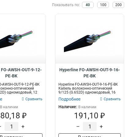
Серый
Показывать по:
40
100
200
86
–20°C
HFLTx
156
130
Оранжевый
101
–30°C
инальный ток
Сечение
43
0°C
8
16A
7х0.20
9
3
–20°C–+60°C
9
10A
3x1.00
36
5
–5°C–+60°C
10
3x1.5
9
+80°C
14
3x1.0
13
–10°C
20
3x0.75
22
+50°C
30
–60°C
99
e FO-AWSH-OUT-9-12-
Hyperline FO-AWSH-OUT-9-16-
–40°C
339
PE-BK
PE-BK
+60°C
70
FO-AWSH-OUT-9-12-PE-BK
Hyperline FO-AWSH-OUT-9-16-PE-BK
+75°C
139
оконно-оптический
Кабель волоконно-оптический
52D) одномодовый, 12
9/125 (G.652D) одномодовый, 16
+70°C
454
вол...
е
Подробнее
Сравнить
Сравнить
Наличие:
В наличии
В наличии
80,18 ₽
191,10 ₽
–
+
–
+