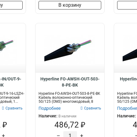
ну
В корзину
-IN/OUT-9-
Hyperline FO-AWSH-OUT-503-
Hyperli
BK
8-PE-BK
OUT-9-16-LSZH-
Hyperline FO-AWSH-OUT-503-8-PE-BK
Hyperline 
оптический
Кабель волоконно-оптический
Кабель вол
овый, 1...
50/125 (OM3) многомодовый, 8
50/125 (OM
воло...
вол...
Подробнее
Подробне
Сравнить
Сравнить
Наличие:
Наличие:
В наличии
 ₽
486,72 ₽
4
+
–
+